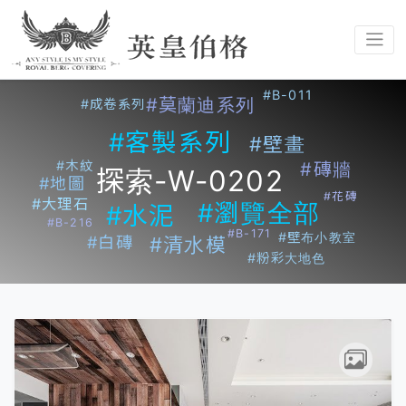
#B-011
#莫蘭迪系列
#成卷系列
#客製系列
#壁畫
#木紋
#磚牆
探索-W-0202
#地圖
#花磚
#大理石
#瀏覽全部
#水泥
#B-216
#B-171
#壁布小教室
#白磚
#清水模
#粉彩大地色